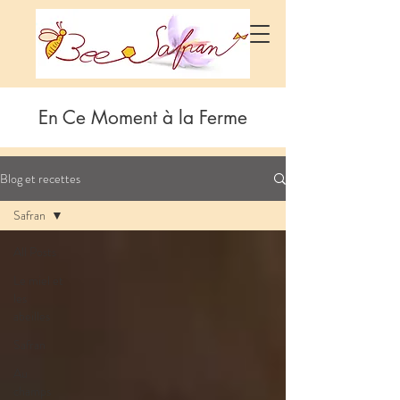
En Ce Moment à la Ferme
Blog et recettes
Safran
All Posts
Le miel et
les
abeilles
Safran
Au
champs